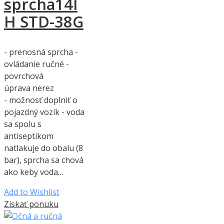
sprcha14l
H STD-38G
- prenosná sprcha -
ovládanie ručné -
povrchová
úprava nerez
- možnosť doplniť o
pojazdný vozík - voda
sa spolu s
antiseptikom
natlakuje do obalu (8
bar), sprcha sa chová
ako keby voda…
Add to Wishlist
Získať ponuku