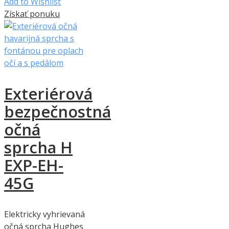
Add to Wishlist
Získať ponuku
Exteriérová
bezpečnostná
očná
sprcha H
EXP-EH-
45G
Elektricky vyhrievaná
očná sprcha Hughes