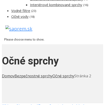
Interiérové kombinované sprchy
(16)
Vodné filtre
(23)
Očné vody
(18)
Please choose menu to show.
Očné sprchy
Domov
Bezpečnostné sprchy
Očné sprchy
Stránka 2