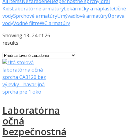
All items
Nezaradené
Bezpečnostné sprchy
Idral
Kids
Laboratórne armatúry
Lekárničky a náplaste
Očné
vody
Sprchové armatúry
Umývadlové armatúry
Úprava
vody
Vodné filtre
WC armatúry
Showing 13–24 of 26
results
Laboratórna
očná
bezpečnostná