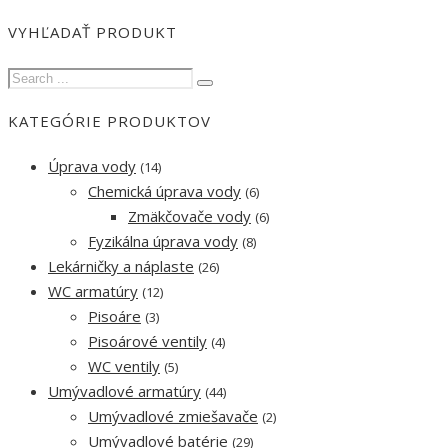
VYHĽADAŤ PRODUKT
KATEGÓRIE PRODUKTOV
Úprava vody
(14)
Chemická úprava vody
(6)
Zmäkčovače vody
(6)
Fyzikálna úprava vody
(8)
Lekárničky a náplaste
(26)
WC armatúry
(12)
Pisoáre
(3)
Pisoárové ventily
(4)
WC ventily
(5)
Umývadlové armatúry
(44)
Umývadlové zmiešavače
(2)
Umývadlové batérie
(29)