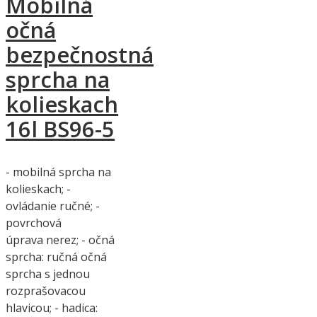
Mobilná
očná
bezpečnostná
sprcha na
kolieskach
16l BS96-5
- mobilná sprcha na
kolieskach; -
ovládanie ručné; -
povrchová
úprava nerez; - očná
sprcha: ručná očná
sprcha s jednou
rozprašovacou
hlavicou; - hadica: