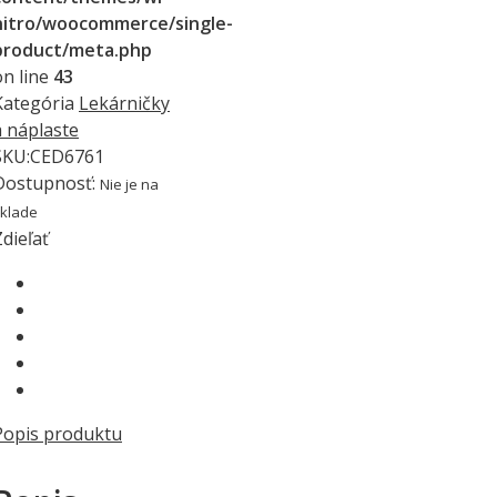
nitro/woocommerce/single-
product/meta.php
on line
43
Kategória
Lekárničky
a náplaste
SKU:
CED6761
Dostupnosť
:
Nie je na
klade
Zdieľať
Popis produktu