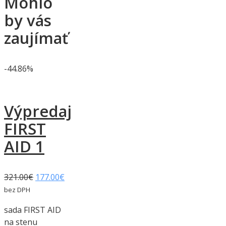
Mohlo
by vás
zaujímať
-44.86%
Výpredaj
FIRST
AID 1
321.00
€
177.00
€
bez DPH
sada FIRST AID
na stenu