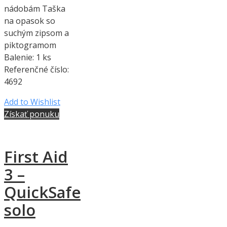
nádobám Taška
na opasok so
suchým zipsom a
piktogramom
Balenie: 1 ks
Referenčné číslo:
4692
Add to Wishlist
Získať ponuku
First Aid
3 –
QuickSafe
solo