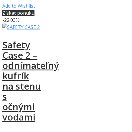
Add to Wishlist
Získať ponuku
-22.03%
Safety
Case 2 –
odnímateľný
kufrík
na stenu
s
očnými
vodami