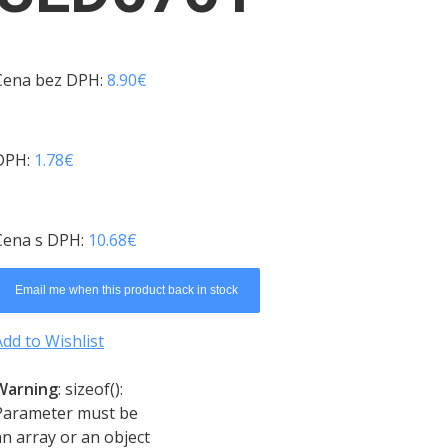
Cena bez DPH:
8.90
€
DPH:
1.78
€
Cena s DPH:
10.68
€
Email me when this product back in stock
Add to Wishlist
Warning
: sizeof():
Parameter must be
an array or an object