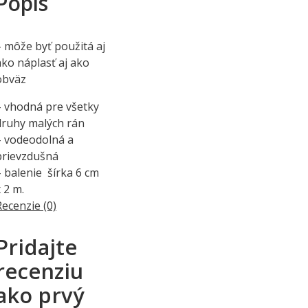
Popis
– môže byť použitá aj
ako náplasť aj ako
obväz
– vhodná pre všetky
druhy malých rán
– vodeodolná a
prievzdušná
– balenie šírka 6 cm
 2 m.
Recenzie (0)
Pridajte
recenziu
ako prvý