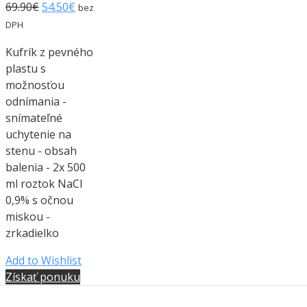
69.90
€
54.50
€
bez
DPH
Kufrík z pevného
plastu s
možnosťou
odnímania -
snímateľné
uchytenie na
stenu - obsah
balenia - 2x 500
ml roztok NaCl
0,9% s očnou
miskou -
zrkadielko
Add to Wishlist
Získať ponuku