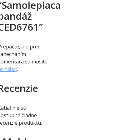
“Samolepiaca
bandáž
CED6761”
Prepáčte, ale pred
zanechaním
komentára sa musíte
rihlásiť
.
Recenzie
atiaľ nie sú
dostupné žiadne
recenzie produktu.