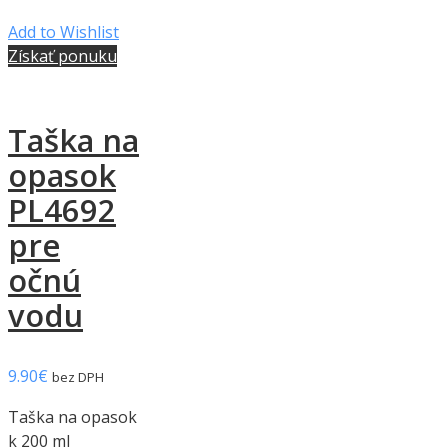
Add to Wishlist
Získať ponuku
Taška na
opasok
PL4692
pre
očnú
vodu
9.90
€
bez DPH
Taška na opasok
k 200 ml