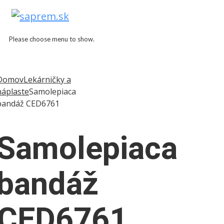
Please choose menu to show.
Add to Wishlist
Domov
Lekárničky a
náplaste
Samolepiaca
bandáž CED6761
Samolepiaca
bandáž
CED6761