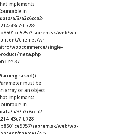
that implements
Countable in
/data/a/3/a3c6cca2-
2214-43c7-b728-
3b8601ce5757/saprem.sk/web/wp-
content/themes/wr-
nitro/woocommerce/single-
product/meta.php
on line
37
Warning
: sizeof():
Parameter must be
an array or an object
that implements
Countable in
/data/a/3/a3c6cca2-
2214-43c7-b728-
3b8601ce5757/saprem.sk/web/wp-
content/themes/wr-