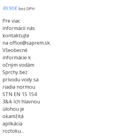
49.90
€
bez DPH
Pre viac
informácií nás
kontaktujte
na office@saprem.sk.
Všeobecné
informácie k
očným vodám
Sprchy bez
prívodu vody sa
riadia normou
STN EN 15 154
3&4. Ich hlavnou
úlohou je
okamžitá
aplikácia
roztoku…