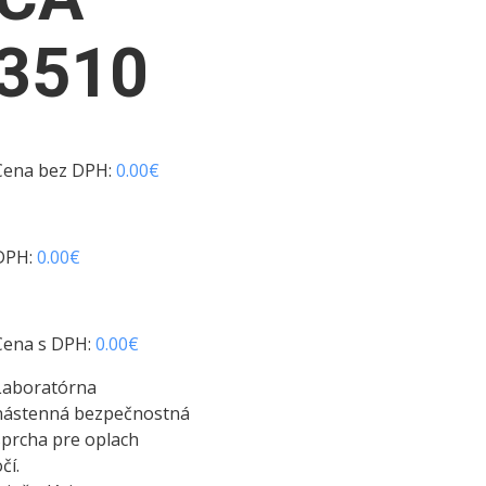
3510
Cena bez DPH:
0.00
€
DPH:
0.00
€
Cena s DPH:
0.00
€
Laboratórna
nástenná bezpečnostná
sprcha pre oplach
čí.