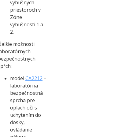
výbušných
priestoroch v
Zóne
výbušnosti 1 a
2.
Ďalšie možnosti
laboratórnych
bezpečnostných
spŕch:
model
CA2212
–
laboratórna
bezpečnostná
sprcha pre
oplach očí s
uchytením do
dosky,
ovládanie