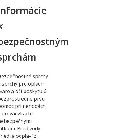
informácie
k
bezpečnostným
sprchám
Bezpečnostné sprchy
a sprchy pre oplach
tváre a očí poskytujú
bezprostredne prvú
pomoc pri nehodách
v prevádzkach s
nebezpečnými
látkami. Prúd vody
riedi a odplaví z