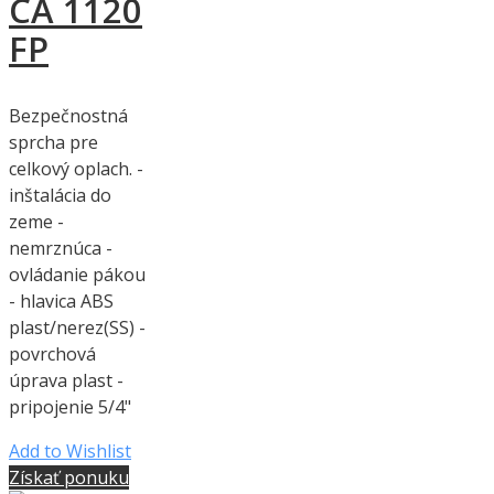
CA 1120
FP
Bezpečnostná
sprcha pre
celkový oplach. -
inštalácia do
zeme -
nemrznúca -
ovládanie pákou
- hlavica ABS
plast/nerez(SS) -
povrchová
úprava plast -
pripojenie 5/4"
Add to Wishlist
Získať ponuku