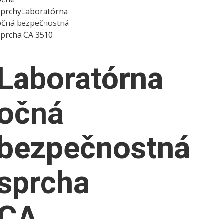
sprchy
Laboratórna
očná bezpečnostná
sprcha CA 3510
Laboratórna
očná
bezpečnostná
sprcha
CA