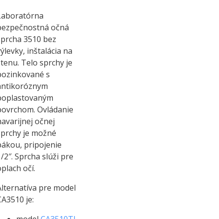
Laboratórna
bezpečnostná očná
sprcha 3510 bez
výlevky, inštalácia na
stenu. Telo sprchy je
pozinkované s
antikoróznym
poplastovaným
povrchom. Ovládanie
havarijnej očnej
sprchy je možné
pákou, pripojenie
1/2″. Sprcha slúži pre
oplach očí.
Alternatíva pre model
CA3510 je: