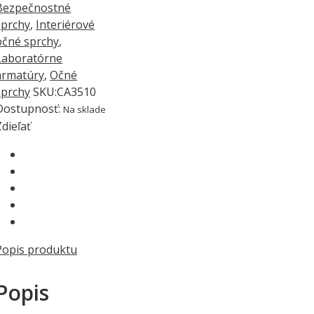
Bezpečnostné
sprchy
,
Interiérové
očné sprchy
,
Laboratórne
armatúry
,
Očné
sprchy
SKU:
CA3510
Dostupnosť
:
Na sklade
Zdieľať
Popis produktu
Popis