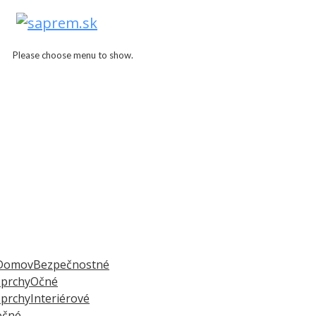
Please choose menu to show.
Add to Wishlist
Domov
Bezpečnostné
sprchy
Očné
sprchy
Interiérové
očné