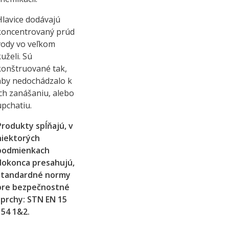
Hlavice dodávajú
koncentrovaný prúd
vody vo veľkom
uželi. Sú
konštruované tak,
aby nedochádzalo k
ich zanášaniu, alebo
upchatiu.
Produkty spĺňajú, v
niektorých
podmienkach
dokonca presahujú,
štandardné normy
pre bezpečnostné
sprchy: STN EN 15
154 1&2.