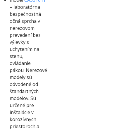
model
CA3510TI
– laboratórna
bezpečnostná
očná sprcha v
nerezovom
prevedení bez
výlevky s
uchytením na
stenu,
ovládanie
pákou; Nerezové
modely sú
odvodené od
štandartných
modelov. Sú
určené pre
inštalácie v
korozívnych
priestoroch a