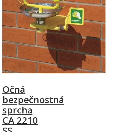
Očná
bezpečnostná
sprcha
CA 2210
SS