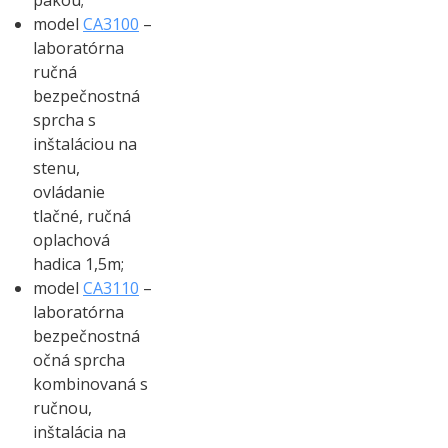
pákou;
model
CA3100
–
laboratórna
ručná
bezpečnostná
sprcha s
inštaláciou na
stenu,
ovládanie
tlačné, ručná
oplachová
hadica 1,5m;
model
CA3110
–
laboratórna
bezpečnostná
očná sprcha
kombinovaná s
ručnou,
inštalácia na