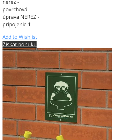
nerez -
povrchová
úprava NEREZ -
pripojenie 1"
Add to Wishlist
Získať ponuku