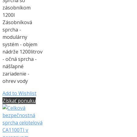
Sprcha so
zásobníkom
1200l
Zásobníková
sprcha -
modulárny
systém - objem
nádrže 1200litrov
- očná sprcha -
nášľapné
zariadenie -
ohrev vody
Add to Wishlist
Získať ponuku