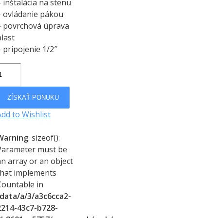
– inštalácia na stenu
– ovládanie pákou
– povrchová úprava
plast
– pripojenie 1/2″
ZÍSKAŤ PONUKU
Add to Wishlist
Warning
: sizeof():
Parameter must be
an array or an object
that implements
Countable in
/data/a/3/a3c6cca2-
2214-43c7-b728-