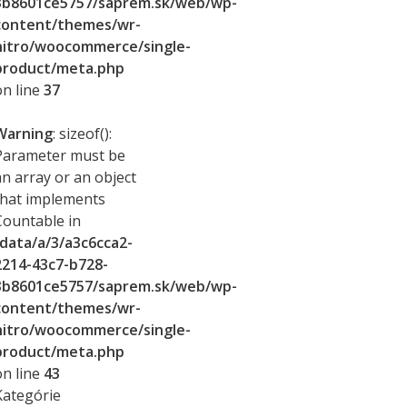
3b8601ce5757/saprem.sk/web/wp-
content/themes/wr-
nitro/woocommerce/single-
product/meta.php
on line
37
Warning
: sizeof():
Parameter must be
an array or an object
that implements
Countable in
/data/a/3/a3c6cca2-
2214-43c7-b728-
3b8601ce5757/saprem.sk/web/wp-
content/themes/wr-
nitro/woocommerce/single-
product/meta.php
on line
43
Kategórie