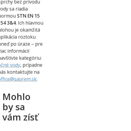
Sprchy bez prívodu
vody sa riadia
normou
STN EN 15
154 3&4
. Ich hlavnou
úlohou je okamžitá
aplikácia roztoku
hneď po úraze – pre
viac informácií
navštívte kategóriu:
očné vody
, prípadne
nás kontaktujte na
office@saprem.sk
.
Mohlo
by sa
vám zísť