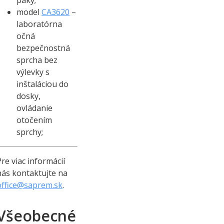
páky;
model
CA3620
–
laboratórna
očná
bezpečnostná
sprcha bez
výlevky s
inštaláciou do
dosky,
ovládanie
otočením
sprchy;
Pre viac informácií
nás kontaktujte na
office@saprem.sk
.
Všeobecné