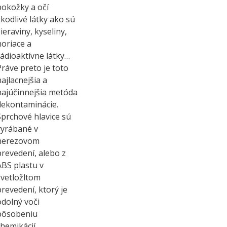
pokožky a očí
škodlivé látky ako sú
ieraviny, kyseliny,
horiace a
rádioaktívne látky…
Práve preto je toto
najlacnejšia a
najúčinnejšia metóda
dekontaminácie.
Sprchové hlavice sú
vyrábané v
nerezovom
prevedení, alebo z
ABS plastu v
svetložltom
prevedení, ktorý je
odolný voči
pôsobeniu
chemikácií.